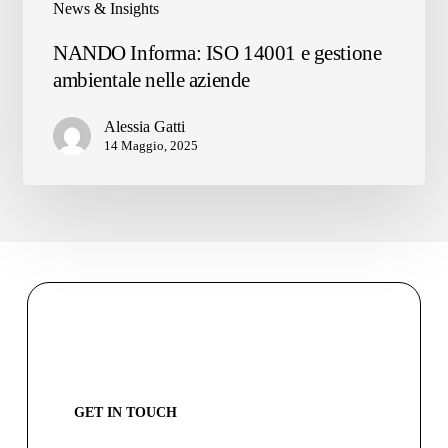
News & Insights
NANDO
NANDO Informa: ISO 14001 e gestione
Informa:
ambientale nelle aziende
ISO
14001
Alessia Gatti
e
14 Maggio, 2025
gestione
ambientale
nelle
aziende
GET IN TOUCH