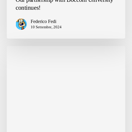
partnership
continues!
with
Bocconi
Federico Fedi
University
10 Settembre, 2024
continues!