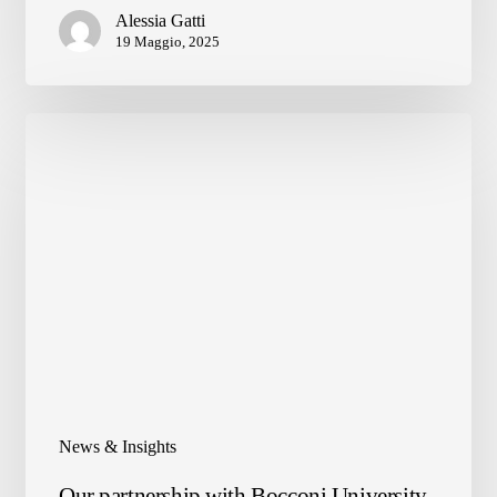
gestione
Alessia Gatti
rifiuti
19 Maggio, 2025
alimentari
nelle
mense
News & Insights
Our
Our partnership with Bocconi University