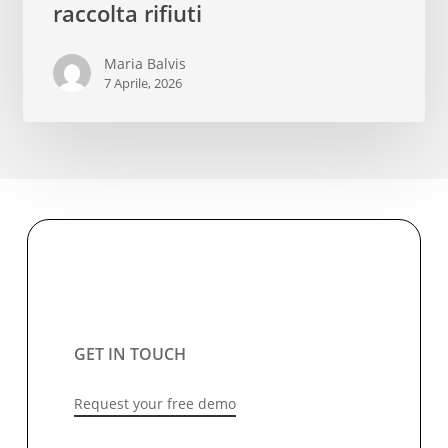
come
raccolta rifiuti
i
Comuni
Maria Balvis
7 Aprile, 2026
riducono
i
costi
della
raccolta
rifiuti
GET IN TOUCH
Request your free demo