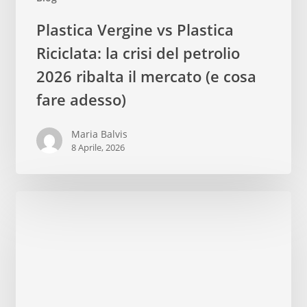
Plastica
Plastica Vergine vs Plastica
Vergine
Riciclata: la crisi del petrolio
vs
Plastica
2026 ribalta il mercato (e cosa
Riciclata:
fare adesso)
la
crisi
Maria Balvis
del
8 Aprile, 2026
petrolio
2026
ribalta
il
mercato
(e
cosa
fare
adesso)