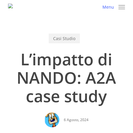
Skip
Menu
to
main
content
Casi Studio
L’impatto di
NANDO: A2A
case study
6 Agosto, 2024