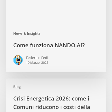
News & Insights
Come
Come funziona NANDO.AI?
funziona
NANDO.AI?
Federico Fedi
19 Marzo, 2025
Blog
Crisi
Crisi Energetica 2026: come i
Energetica
Comuni riducono i costi della
2026: