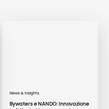
Bywaters
e
NANDO:
Innovazione
nel
Waste
Management
News & Insights
Bywaters e NANDO: Innovazione