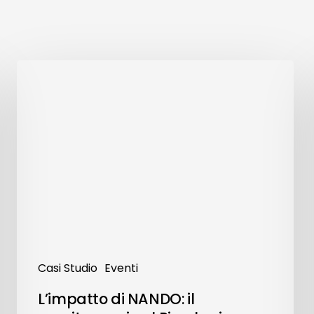
L’impatto
di
NANDO:
il
monitoraggio
al
Riverberi
Festival
2025
Casi Studio
Eventi
L’impatto di NANDO: il