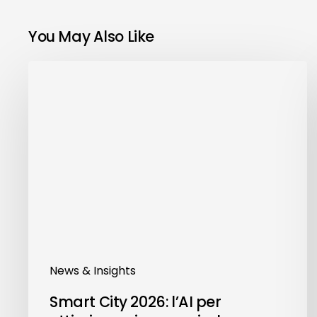
You May Also Like
Smart
City
2026:
l’AI
per
ottimizzare
i
percorsi
e
la
qualità
della
News & Insights
raccolta
Smart City 2026: l’AI per