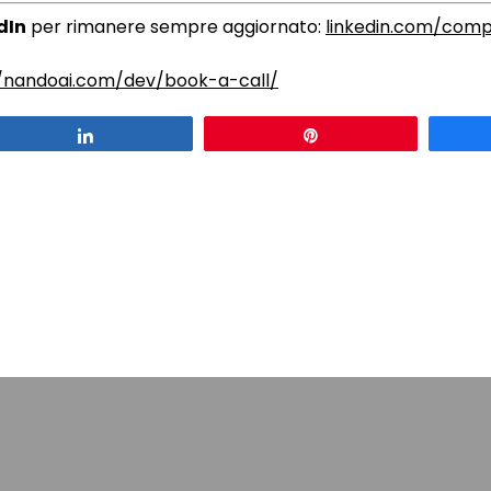
dIn
per rimanere sempre aggiornato:
linkedin.com/comp
//nandoai.com/dev/book-a-call/
Condividi
Pin