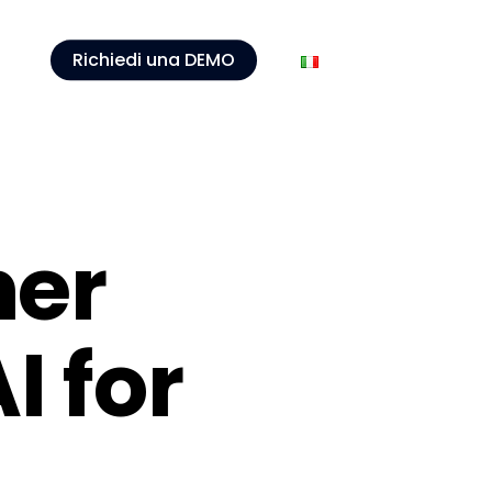
Richiedi una DEMO
ner
I for