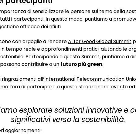
i partecipanti
ortanza di sensibilizzare le persone sul tema della soste
tti i partecipanti. In questo modo, puntiamo a promuover
stione efficace dei rifiuti.
cono con orgoglio a rendere
AI for Good Global Summit
p
i in tempo reale e approfondimenti pratici, aiutando le orga
 e sostenibile. Partecipando a questo Summit, puntiamo a d
possano contribuire a un
futuro più green
.
i ringraziamenti all’
International Telecommunication Uni
amo l’ora di partecipare a questo straordinario evento ed
iamo esplorare soluzioni innovative e 
significativi verso la sostenibilità.
ori aggiornamenti!