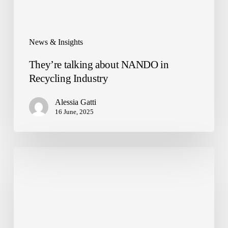
News & Insights
They’re talking about NANDO in
Recycling Industry
Alessia Gatti
16 June, 2025
ReLearn
meets
Talent
Garden
for
a
special