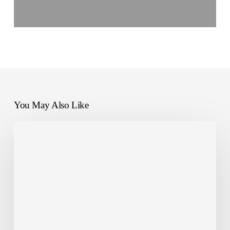
You May Also Like
They’re
talking
about
NANDO
in
Recycling
Industry