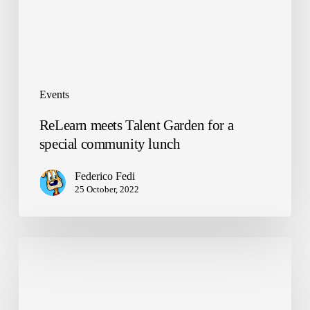
community
lunch
Events
ReLearn meets Talent Garden for a
special community lunch
Federico Fedi
25 October, 2022
Earth
Day
2023:
ZeroWaste
with