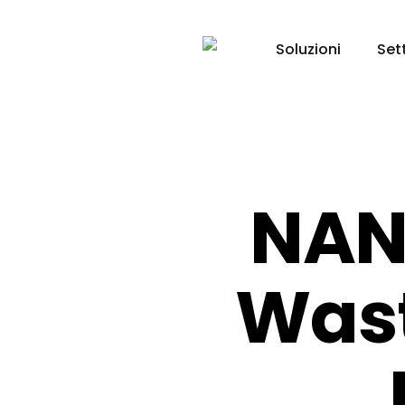
Skip
to
Soluzioni
Set
main
content
NAN
Was