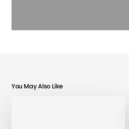
You May Also Like
NANDO
Informa:
ISO
14001
e