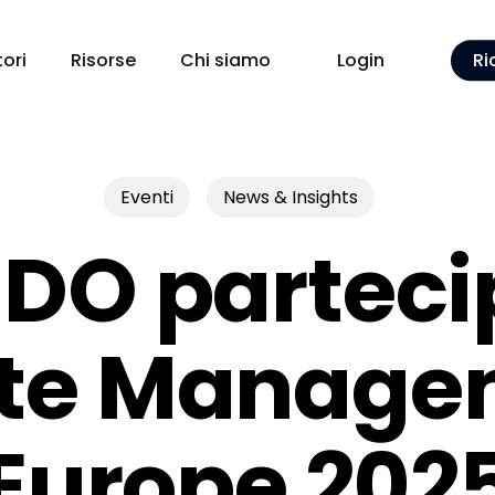
tori
Risorse
Chi siamo
Login
Ri
Eventi
News & Insights
DO partecip
te Manage
Europe 202