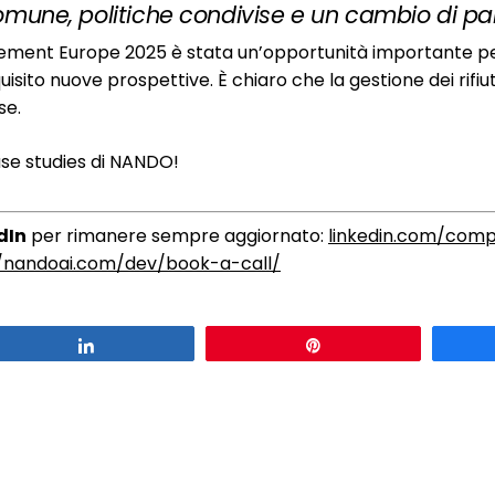
omune, politiche condivise e un cambio di pa
ement Europe 2025 è stata un’opportunità importante 
sito nuove prospettive. È chiaro che la gestione dei rifiuti 
se.
ase studies di NANDO!
dIn
per rimanere sempre aggiornato:
linkedin.com/comp
//nandoai.com/dev/book-a-call/
Condividi
Pin