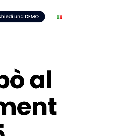
chiedi una DEMO
ò al
ment
5