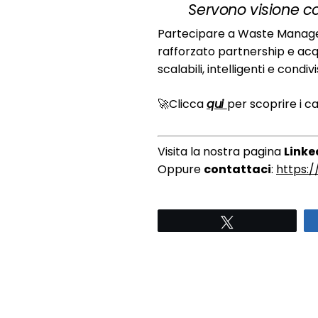
Servono visione c
Partecipare a Waste Manag
rafforzato partnership e acqui
scalabili, intelligenti e condivi
🚀Clicca
qui
per scoprire i c
Visita la nostra pagina
Linke
Oppure
contattaci
:
https:
Twitta