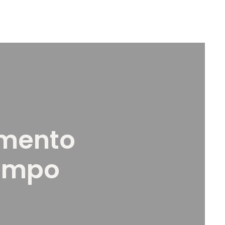
imento
tempo