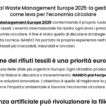
 Waste Management Europe 2025: la gestione 
come leva per l’economia circolare
Management Europe 202
5
confermando il proprio ruolo
i tessili. L’evento internazionale ha riunito ogni anno i princ
nomia circolare. Il fine è stato quello di discutere strategi
esta cornice, NANDO ha portato la propria esperienza nell’a
tessili più tracciabili, misurabili e circolari.
e dei rifiuti tessili è una priorità eu
 è una delle sfide più urgenti in Europa. Ogni cittadino produce
arte finisce in discarica o incenerimento.
NANDO partecip
oluzioni innovative. L’obiettivo è quello di migliorare la ge
urre l’impatto ambientale e favorire l’economia circolare.
za artificiale può rivoluzionare la fili