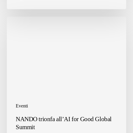
sulla
misurazione
dei
rifiuti
Eventi
NANDO
NANDO trionfa all’AI for Good Global
trionfa
Summit
all’AI