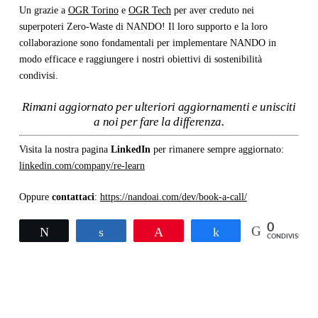
Un grazie a
OGR Torino
e
OGR Tech
per aver creduto nei
superpoteri Zero-Waste di NANDO! Il loro supporto e la loro
collaborazione sono fondamentali per implementare NANDO in
modo efficace e raggiungere i nostri obiettivi di sostenibilità
condivisi.
Rimani aggiornato per ulteriori aggiornamenti e unisciti
a noi per fare la differenza.
Visita la nostra pagina
LinkedIn
per rimanere sempre aggiornato:
linkedin.com/company/re-learn
Oppure
contattaci
:
https://nandoai.com/dev/book-a-call/
0
Twitta
Condividi
Pin
Condividi
CONDIVISIONI