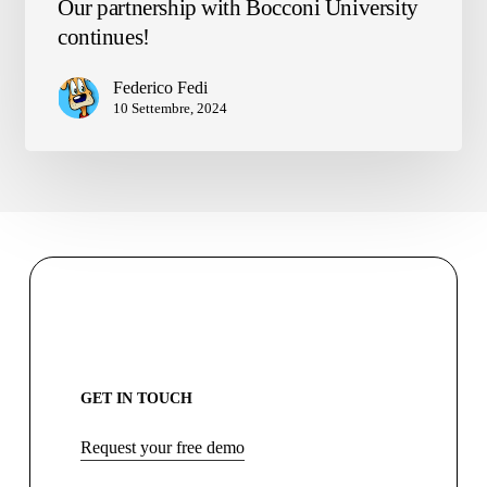
Our partnership with Bocconi University
partnership
continues!
with
Bocconi
Federico Fedi
University
10 Settembre, 2024
continues!
GET IN TOUCH
Request your free demo