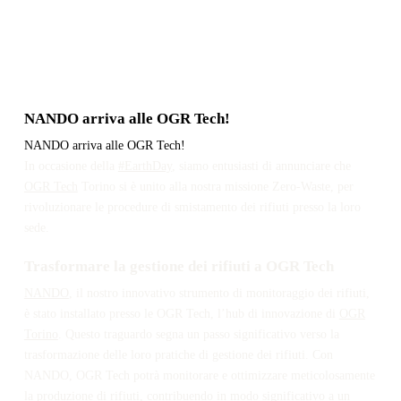
NANDO arriva alle OGR Tech!
NANDO arriva alle OGR Tech!
In occasione della
#EarthDay
, siamo entusiasti di annunciare che
OGR Tech
Torino si è unito alla nostra missione Zero-Waste, per
rivoluzionare le procedure di smistamento dei rifiuti presso la loro
sede.
Trasformare la gestione dei rifiuti a OGR Tech
NANDO
, il nostro innovativo strumento di monitoraggio dei rifiuti,
è stato installato presso le OGR Tech, l’hub di innovazione di
OGR
Torino
. Questo traguardo segna un passo significativo verso la
trasformazione delle loro pratiche di gestione dei rifiuti. Con
NANDO, OGR Tech potrà monitorare e ottimizzare meticolosamente
la produzione di rifiuti, contribuendo in modo significativo a un