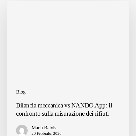
Blog
Bilancia
Bilancia meccanica vs NANDO.App: il
meccanica
confronto sulla misurazione dei rifiuti
vs
NANDO.App:
Maria Balvis
il
20 Febbraio, 2026
confronto