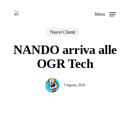
Skip
to
Menu
main
content
Nuovi Clienti
NANDO arriva alle
OGR Tech
5 Agosto, 2024