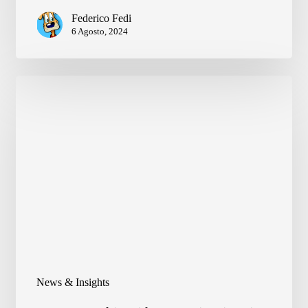
for
Federico Fedi
Good
6 Agosto, 2024
Global
Summit
News & Insights
Our