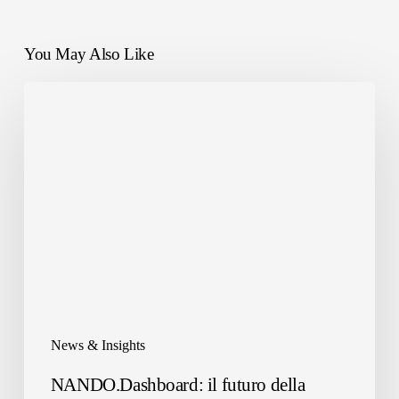
You May Also Like
NANDO.Dashboard:
il
futuro
della
gestione
dei
rifiuti
News & Insights
NANDO.Dashboard: il futuro della