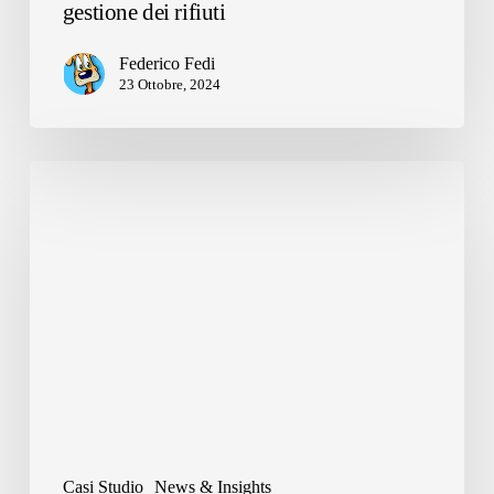
gestione dei rifiuti
Federico Fedi
23 Ottobre, 2024
Gestione
rifiuti:
meno
sprechi,
più
risparmio
Casi Studio
News & Insights