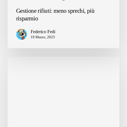
Gestione rifiuti: meno sprechi, più
risparmio
Federico Fedi
19 Marzo, 2025
Come
Dussmann
ha
ridotto
lo
spreco
alimentare
nelle
mense
del
60%