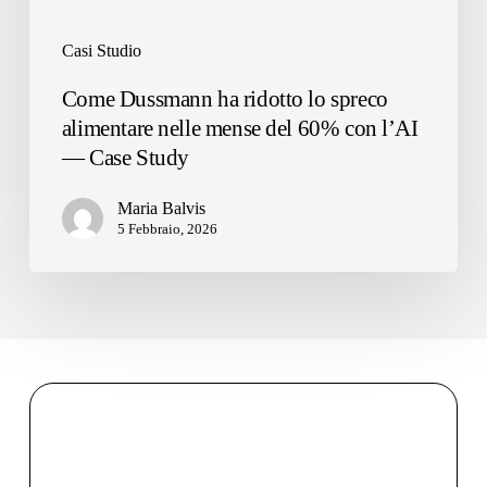
con
l’AI
Casi Studio
—
Case
Come Dussmann ha ridotto lo spreco
Study
alimentare nelle mense del 60% con l’AI
— Case Study
Maria Balvis
5 Febbraio, 2026