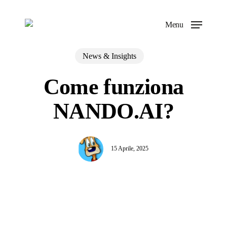
Skip
to
Menu
main
content
News & Insights
Come funziona
NANDO.AI?
15 Aprile, 2025