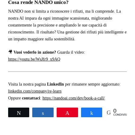
Cosa rende NANDO unico?
NANDO non si limita a riconoscere i rifiuti, ma li comprende. La
nostra AI impara da ogni immagine scansionata, migliorando
costantemente la precisione e ampliando le sue capacità di
riconoscimento. Il risultato? Una gestione dei rifiuti più intelligente e
un impatto maggiore sulla sostenibilità.
🎥
Vuoi vederlo in azione?
Guarda il video:
https://youtu.be/WsJfr9_x9AQ
Visita la nostra pagina
LinkedIn
per rimanere sempre aggiornato:
linkedin.com/company/re-learn
Oppure
contattaci
:
https://nandoai.com/dev/book-a-call/
0
Twitta
Condividi
Pin
Condividi
CONDIVISIONI